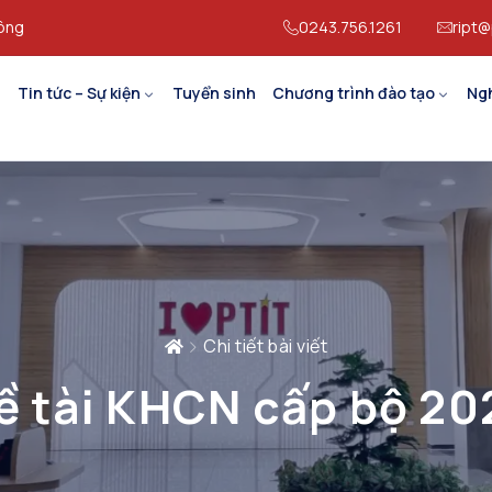
hông
0243.756.1261
ript@
Tin tức – Sự kiện
Tuyển sinh
Chương trình đào tạo
Ng
Chi tiết bài viết
ề tài KHCN cấp bộ 20