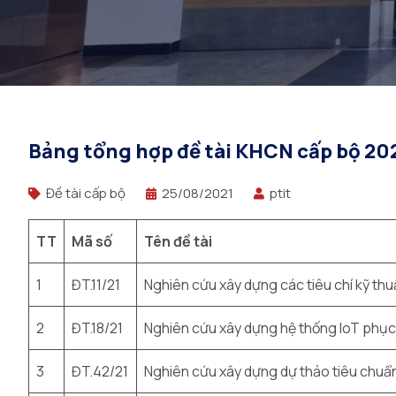
Bảng tổng hợp đề tài KHCN cấp bộ 20
Đề tài cấp bộ
25/08/2021
ptit
TT
Mã số
Tên đề tài
1
ĐT.11/21
Nghiên cứu xây dựng các tiêu chí kỹ th
2
ĐT.18/21
Nghiên cứu xây dựng hệ thống IoT phục 
3
ĐT.42/21
Nghiên cứu xây dựng dự thảo tiêu chuẩn 