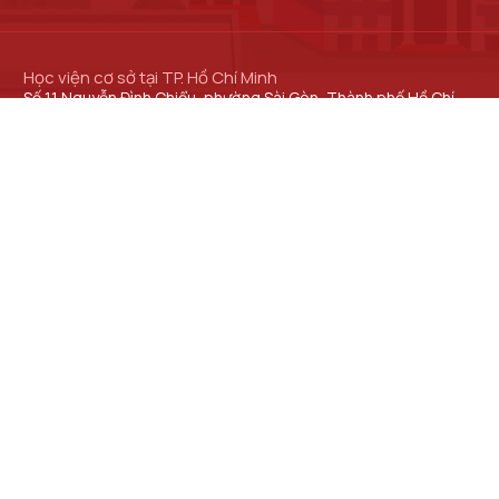
Học viện cơ sở tại TP. Hồ Chí Minh
Số 11 Nguyễn Đình Chiểu, phường Sài Gòn, Thành phố Hồ Chí
Minh.
Cơ sở đào tạo tại TP Hồ Chí Minh
Số 97 Man Thiện, phường Tăng Nhơn Phú, thành phố Hồ Chí
Minh.
Học viện Cơ sở TP. Hồ Chí Minh​
Trung tâm Đào tạo Bưu chính Viễn thông
Trung tâm Đào tạo quốc tế