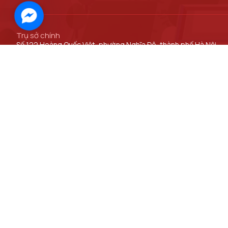
Facebook
Messenger
Trụ sở chính
Số 122 Hoàng Quốc Việt, phường Nghĩa Đô, thành phố Hà Nội
Cơ sở đào tạo tại Hà Nội
Số 96A Trần Phú, phường Hà Đông, thành phố Hà Nội.
ĐƯỜNG DẪN LIÊN KẾT
Bộ Khoa học và Công nghệ
Viện Khoa học Kỹ thuật Bưu điện
Viện Kinh tế Bưu điện
Viện Công nghệ Thông tin và Truyền thông CDIT