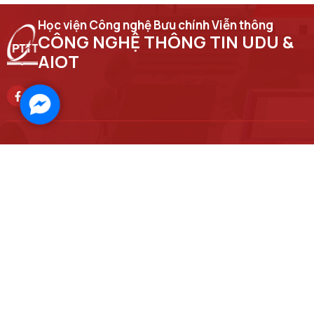
Học viện Công nghệ Bưu chính Viễn thông
CÔNG NGHỆ THÔNG TIN UDU &
AIOT
Facebook
Messenger
Trụ sở chính
Số 122 Hoàng Quốc Việt, phường Nghĩa Đô, thành phố Hà Nội
Học viện cơ sở tại TP. Hồ Chí Minh
Số 11 Nguyễn Đình Chiểu, phường Sài Gòn, Thành phố Hồ Chí Minh.
Email
ript@ptit.edu.vn
Cơ sở đào tạo tại Hà Nội
Số 96A Trần Phú, phường Hà Đông, thành phố Hà Nội.