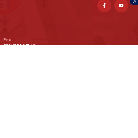
Email
ript@ptit.edu.vn
Cổng thông tin Đào tạo
Cổng thông tin Khoa học Công nghệ