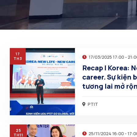
17
17/03/2025 17:00 - 21:
TH3
Recap | Korea: N
career. Sự kiện bùng nổ – Cơ hội
tương lai mở rộ
PTIT
25
25/11/2024 16:00 - 17:0
TH11