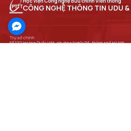
Học viện Công nghệ Bưu chính Viễn thông
CÔNG NGHỆ THÔNG TIN UDU &
Facebook
Messenger
Trụ sở chính
Số 122 Hoàng Quốc Việt, phường Nghĩa Đô, thành phố Hà Nội
Cơ sở đào tạo tại Hà Nội
Số 96A Trần Phú, phường Hà Đông, thành phố Hà Nội.
ĐƯỜNG DẪN LIÊN KẾT
Bộ Khoa học và Công nghệ
Viện Khoa học Kỹ thuật Bưu điện