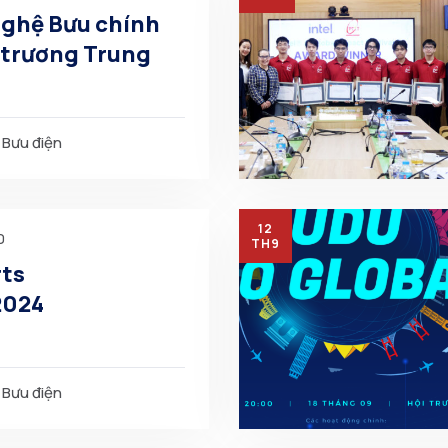
nghệ Bưu chính
 trương Trung
 Bưu điện
12
0
TH9
ts
2024
 Bưu điện