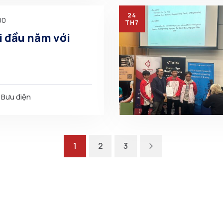
24
00
TH7
i đầu năm với
 Bưu điện
1
2
3