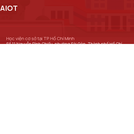
 AIOT
Học viện cơ sở tại TP. Hồ Chí Minh
Số 11 Nguyễn Đình Chiểu, phường Sài Gòn, Thành phố Hồ Chí
Minh.
Cơ sở đào tạo tại TP Hồ Chí Minh
Số 97 Man Thiện, phường Tăng Nhơn Phú, thành phố Hồ Chí
Minh.
Học viện Cơ sở TP. Hồ Chí Minh​
Trung tâm Đào tạo Bưu chính Viễn thông