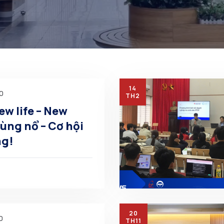
14
00
TH2
ew life – New
ng!
20
0
TH11