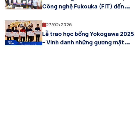
Công nghệ Fukouka (FIT) đến
thăm và làm việc tại Viện Khoa
học Kỹ thuật Bưu điện (RIPT)
27/02/2026
Lễ trao học bổng Yokogawa 2025
– Vinh danh những gương mặt
xuất sắc của UDU!