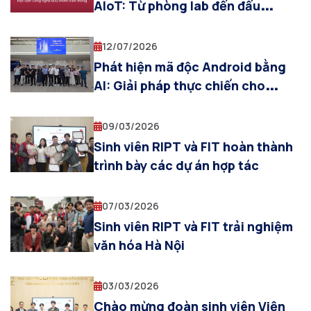
AIoT: Từ phòng lab đến đấu
trường quốc tế IEEE CISOSE 2026
(Nhật Bản)
12/07/2026
Phát hiện mã độc Android bằng
AI: Giải pháp thực chiến cho
Samsung và Doanh nghiệp công
nghệ
09/03/2026
Sinh viên RIPT và FIT hoàn thành
trình bày các dự án hợp tác
07/03/2026
Sinh viên RIPT và FIT trải nghiệm
văn hóa Hà Nội
03/03/2026
Chào mừng đoàn sinh viên Viện