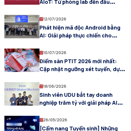
AIoT: Từ phòng lab đến đấu
trường quốc tế IEEE CISOSE 2026
(Nhật Bản)
12/07/2026
Phát hiện mã độc Android bằng
AI: Giải pháp thực chiến cho
Samsung và Doanh nghiệp công
nghệ
10/07/2026
Điểm sàn PTIT 2026 mới nhất:
Cập nhật ngưỡng xét tuyển, dự
báo điểm sàn Thi THPTQG
18/06/2026
Sinh viên UDU bắt tay doanh
nghiệp trăm tỷ với giải pháp AI
“make in Vietnam”
26/05/2026
[Cẩm nang Tuyển sinh] Những