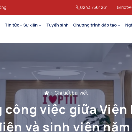
hông
0243.756.1261
ript@
Tin tức – Sự kiện
Tuyển sinh
Chương trình đào tạo
Ng
Chi tiết bài viết
g công việc giữa Viện
điện và sinh viên năm