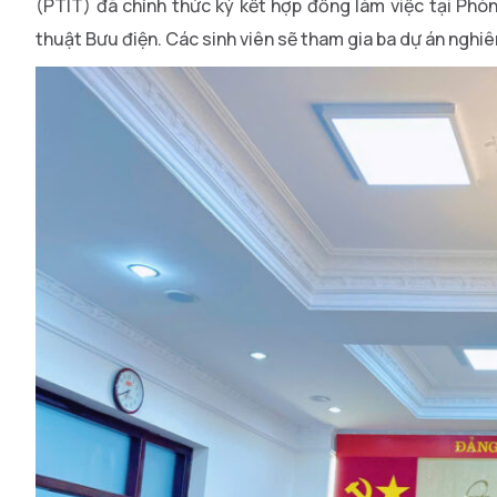
(PTIT) đã chính thức ký kết hợp đồng làm việc tại Ph
thuật Bưu điện. Các sinh viên sẽ tham gia ba dự án nghiê