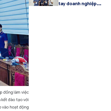
100%
tay doanh nghiệp
trăm tỷ với giải pháp
AI “make in
Vietnam”
ợp đồng làm việc
 kết đào tạo với
ập vào hoạt động