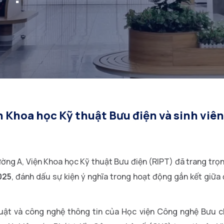
n Khoa học Kỹ thuật Bưu điện và sinh viê
rường A, Viện Khoa học Kỹ thuật Bưu điện (RIPT) đã trang tr
025
, đánh dấu sự kiện ý nghĩa trong hoạt động gắn kết giữa
huật và công nghệ thông tin của Học viện Công nghệ Bưu c