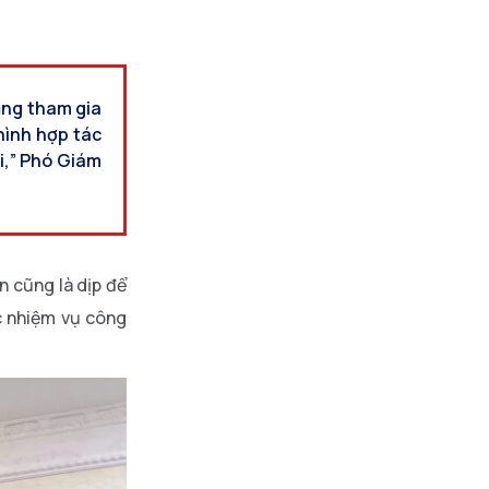
ăng tham gia
hình hợp tác
i,” Phó Giám
n cũng là dịp để
c nhiệm vụ công