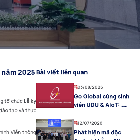
n năm 2025
Bài viết liên quan
03/08/2026
Go Global cùng sinh
ọng tổ chức
Lễ ký
viên UDU & AIoT: Từ
 đào tạo và thực
phòng lab đến đấu
trường quốc tế IEEE
12/07/2026
CISOSE 2026 (Nhật
Phát hiện mã độc
hính Viễn thông
Bản)