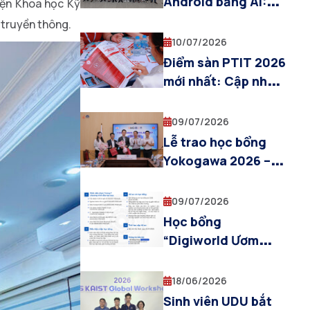
Android bằng AI:
iện Khoa học Kỹ
Giải pháp thực
 truyền thông.
chiến cho Samsung
10/07/2026
và Doanh nghiệp
Điểm sàn PTIT 2026
công nghệ
mới nhất: Cập nhật
ngưỡng xét tuyển,
dự báo điểm sàn Thi
09/07/2026
THPTQG
Lễ trao học bổng
Yokogawa 2026 –
Biểu dương tinh
thần học tập xuất
09/07/2026
sắc của UDUers
Học bổng
“Digiworld Ươm
mầm xanh” 2026 –
Cơ hội nhận đào tạo
18/06/2026
lập trình miễn phí
Sinh viên UDU bắt