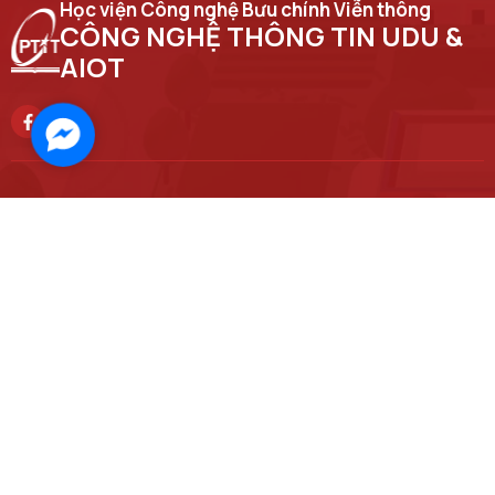
Học viện Công nghệ Bưu chính Viễn thông
CÔNG NGHỆ THÔNG TIN UDU &
AIOT
Facebook
Messenger
Trụ sở chính
Số 122 Hoàng Quốc Việt, phường Nghĩa Đô, thành phố Hà Nội
Học viện cơ sở tại TP. Hồ Chí Minh
Số 11 Nguyễn Đình Chiểu, phường Sài Gòn, Thành phố Hồ Chí Minh.
Email
ript@ptit.edu.vn
Cơ sở đào tạo tại Hà Nội
Số 96A Trần Phú, phường Hà Đông, thành phố Hà Nội.