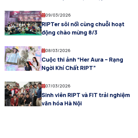
09/03/2026
RIPTer sôi nổi cùng chuỗi hoạt
động chào mừng 8/3
08/03/2026
Cuộc thi ảnh “Her Aura – Rạng
Ngời Khí Chất RIPT”
07/03/2026
Sinh viên RIPT và FIT trải nghiệm
văn hóa Hà Nội