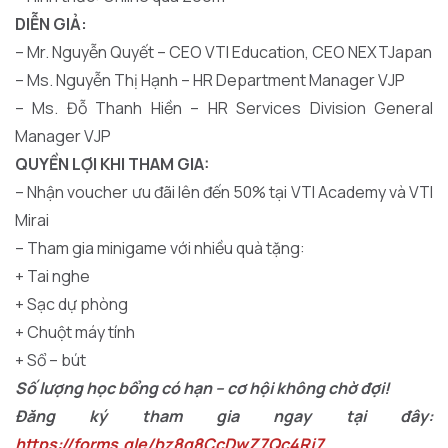
DIỄN GIẢ:
– Mr. Nguyễn Quyết – CEO VTI Education, CEO NEXTJapan
– Ms. Nguyễn Thị Hạnh – HR Department Manager VJP
– Ms. Đỗ Thanh Hiền – HR Services Division General
Manager VJP
QUYỀN LỢI KHI THAM GIA:
– Nhận voucher ưu đãi lên đến 50% tại VTI Academy và VTI
Mirai
– Tham gia minigame với nhiều quà tặng:
+ Tai nghe
+ Sạc dự phòng
+ Chuột máy tính
+ Sổ – bút
Số lượng học bổng có hạn – cơ hội không chờ đợi!
Đăng ký tham gia ngay tại đây:
https://forms.gle/bz8q8CcDwZ7Qc4Rj7