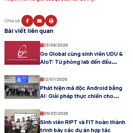
Chia sẻ:
Bài viết liên quan
03/08/2026
Go Global cùng sinh viên UDU &
AIoT: Từ phòng lab đến đấu
trường quốc tế IEEE CISOSE 2026
(Nhật Bản)
12/07/2026
Phát hiện mã độc Android bằng
AI: Giải pháp thực chiến cho
Samsung và Doanh nghiệp công
nghệ
09/03/2026
Sinh viên RIPT và FIT hoàn thành
trình bày các dự án hợp tác