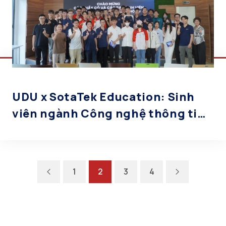
UDU x SotaTek Education: Sinh
viên ngành Công nghệ thông tin
tham quan và kiến tập doanh
nghiệp công nghệ hàng đầu
1
2
3
4