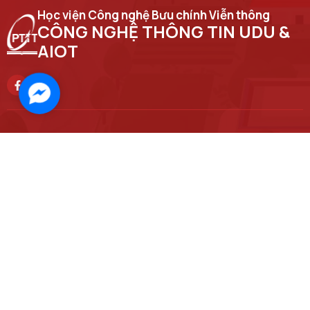
Học viện Công nghệ Bưu chính Viễn thông
CÔNG NGHỆ THÔNG TIN UDU &
AIOT
Facebook
Messenger
Trụ sở chính
Số 122 Hoàng Quốc Việt, phường Nghĩa Đô, thành phố Hà Nội
Học viện cơ sở tại TP. Hồ Chí Minh
Số 11 Nguyễn Đình Chiểu, phường Sài Gòn, Thành phố Hồ Chí Minh.
Email
ript@ptit.edu.vn
Cơ sở đào tạo tại Hà Nội
Số 96A Trần Phú, phường Hà Đông, thành phố Hà Nội.