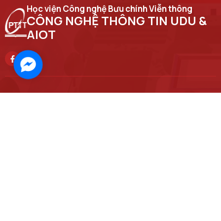
Học viện Công nghệ Bưu chính Viễn thông
CÔNG NGHỆ THÔNG TIN UDU &
AIOT
Facebook
Messenger
Trụ sở chính
Số 122 Hoàng Quốc Việt, phường Nghĩa Đô, thành phố Hà Nội
Học viện cơ sở tại TP. Hồ Chí Minh
Số 11 Nguyễn Đình Chiểu, phường Sài Gòn, Thành phố Hồ Chí Minh.
Email
ript@ptit.edu.vn
Cơ sở đào tạo tại Hà Nội
Số 96A Trần Phú, phường Hà Đông, thành phố Hà Nội.