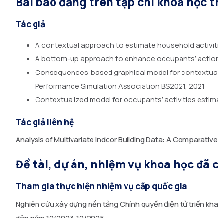
Bài báo đăng trên tạp chí khoa học t
Tác giả
A contextual approach to estimate household activitie
A bottom-up approach to enhance occupants’ actions
Consequences-based graphical model for contextualize
Performance Simulation Association BS2021, 2021
Contextualized model for occupants’ activities estim
Tác giả liên hệ
Analysis of Multivariate Indoor Building Data: A Comparati
Đề tài, dự án, nhiệm vụ khoa học đã 
Tham gia thực hiện nhiệm vụ cấp quốc gia
Nghiên cứu xây dựng nền tảng Chính quyền điện tử triển khai
dân năm 12/2023-12/2025