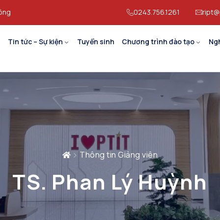
hông
0243.756.1261
ript@
Tin tức – Sự kiện
Tuyển sinh
Chương trình đào tạo
Ng
Thông tin Giảng viên
TS. Phan Lý Huỳnh