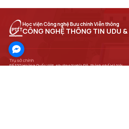
Học viện Công nghệ Bưu chính Viễn thông
CÔNG NGHỆ THÔNG TIN UDU &
Facebook
Messenger
Trụ sở chính
Số 122 Hoàng Quốc Việt, phường Nghĩa Đô, thành phố Hà Nội
Cơ sở đào tạo tại Hà Nội
Số 96A Trần Phú, phường Hà Đông, thành phố Hà Nội.
ĐƯỜNG DẪN LIÊN KẾT