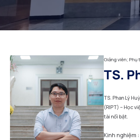
Giảng viên; Phụ 
TS. P
TS. Phan Lý Huỳ
(RIPT) – Học vi
tài nổi bật.
Kinh nghiệm 