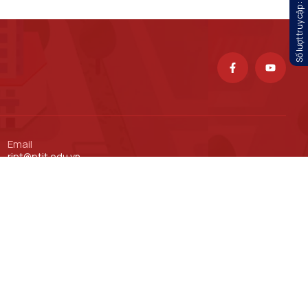
Số lượt truy cập :
Email
ript@ptit.edu.vn