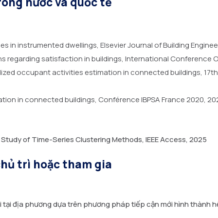
rong nước và quốc tế
s in instrumented dwellings, Elsevier Journal of Building Enginee
 regarding satisfaction in buildings, International Conferen
d occupant activities estimation in connected buildings, 17th I
ation in connected buildings, Conférence IBPSA France 2020, 20
ve Study of Time-Series Clustering Methods, IEEE Access, 2025
chủ trì hoặc tham gia
 tại địa phương dựa trên phương pháp tiếp cận mới hình thành hệ