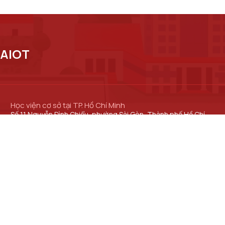
 AIOT
Học viện cơ sở tại TP. Hồ Chí Minh
Số 11 Nguyễn Đình Chiểu, phường Sài Gòn, Thành phố Hồ Chí
Minh.
Cơ sở đào tạo tại TP Hồ Chí Minh
Số 97 Man Thiện, phường Tăng Nhơn Phú, thành phố Hồ Chí
Minh.