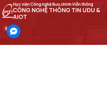
Học viện Công nghệ Bưu chính Viễn thông
CÔNG NGHỆ THÔNG TIN UDU &
AIOT
Facebook
Messenger
Trụ sở chính
Số 122 Hoàng Quốc Việt, phường Nghĩa Đô, thành phố Hà Nội
Học viện cơ sở tại TP. Hồ Chí Minh
Số 11 Nguyễn Đình Chiểu, phường Sài Gòn, Thành phố Hồ Chí Minh.
Email
ript@ptit.edu.vn
Cơ sở đào tạo tại Hà Nội
Số 96A Trần Phú, phường Hà Đông, thành phố Hà Nội.